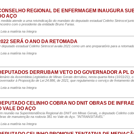
CONSELHO REGIONAL DE ENFERMAGEM INAUGURA SU
DO AÇO
 medida atende a uma reivindicação do mandato do deputado estadual Celinho Sintrocel ju
ncontro com o presidente da entidade Bruno Farias.
 Leia a matéria na íntegra
2022 SERÁ O ANO DA RETOMADA
 deputado estadual Celinho Sintrocel avalia 2021 como um ano preparatório para a retoma
 Leia a matéria na íntegra
DEPUTADOS DERRUBAM VETO DO GOVERNADOR A PL 
lenário da Assembleia Legislativa de Minas Gerais derrubou, nesta quarta-feira (10/11/21), o 
overnador à Proposição de Lei 24.886, de 2021, que regulamenta o serviço de fretamento de
 Leia a matéria na íntegra
DEPUTADO CELINHO COBRA NO DNIT OBRAS DE INFRA
O VALE DO AÇO
m reunião na Superintendência Regional do DNIT em Minas Gerais, o deputado Celinho cobr
bras de manutenção na rodovia 381 no Vale do Aço. "INTRANSITÁVEL"
 Leia a matéria na íntegra
DEPUTADO CELINHO PROMOVE TENTATIVA DE MEDIAÇÃ