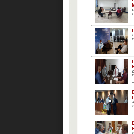
O
c
+
O
t
+
E
t
+
A
e
+
D