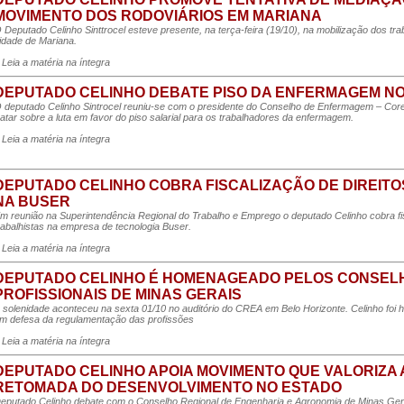
MOVIMENTO DOS RODOVIÁRIOS EM MARIANA
 Deputado Celinho Sinttrocel esteve presente, na terça-feira (19/10), na mobilização dos tr
idade de Mariana.
 Leia a matéria na íntegra
DEPUTADO CELINHO DEBATE PISO DA ENFERMAGEM N
 deputado Celinho Sintrocel reuniu-se com o presidente do Conselho de Enfermagem – C
ratar sobre a luta em favor do piso salarial para os trabalhadores da enfermagem.
 Leia a matéria na íntegra
DEPUTADO CELINHO COBRA FISCALIZAÇÃO DE DIREIT
NA BUSER
m reunião na Superintendência Regional do Trabalho e Emprego o deputado Celinho cobra fi
rabalhistas na empresa de tecnologia Buser.
 Leia a matéria na íntegra
DEPUTADO CELINHO É HOMENAGEADO PELOS CONSEL
PROFISSIONAIS DE MINAS GERAIS
 solenidade aconteceu na sexta 01/10 no auditório do CREA em Belo Horizonte. Celinho fo
m defesa da regulamentação das profissões
 Leia a matéria na íntegra
DEPUTADO CELINHO APOIA MOVIMENTO QUE VALORIZA 
RETOMADA DO DESENVOLVIMENTO NO ESTADO
eputado Celinho debate com o Conselho Regional de Engenharia e Agronomia de Minas Ge