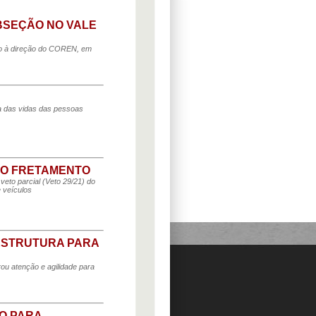
BSEÇÃO NO VALE
nto à direção do COREN, em
da das vidas das pessoas
DO FRETAMENTO
veto parcial (Veto 29/21) do
 veículos
ESTRUTURA PARA
ou atenção e agilidade para
O PARA