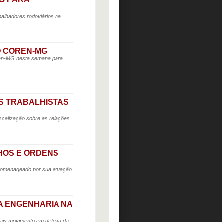
abalhadores rodoviários na
O COREN-MG
oren-MG nesta semana para
OS TRABALHISTAS
scalização sobre as relações
HOS E ORDENS
i homenageado por sua atuação
A ENGENHARIA NA
rais movimento em defesa da