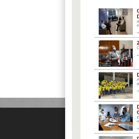
A
e
+
O
+
P
g
+
E
o
+