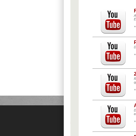
A
E
+
D
+
R
q
+
D
e
+