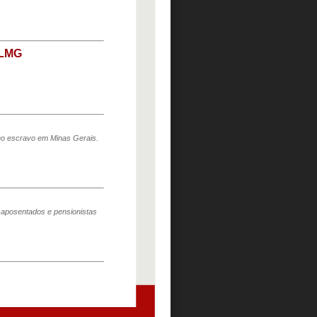
ALMG
lho escravo em Minas Gerais.
 aposentados e pensionistas