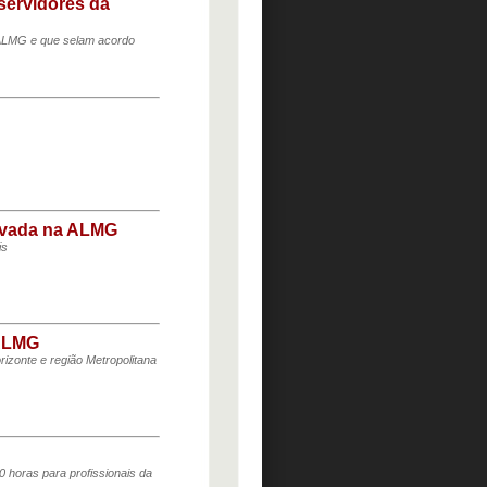
servidores da
a ALMG e que selam acordo
rovada na ALMG
is
 ALMG
izonte e região Metropolitana
30 horas para profissionais da