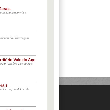
Gerais
ua autoria que cria a
issionais da Enfermagem
ritório Vale do Aço
 o Território Vale do Aço,
rais
nas Gerais, em defesa do