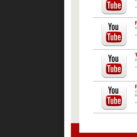
+
D
+
D
+
O
b
+