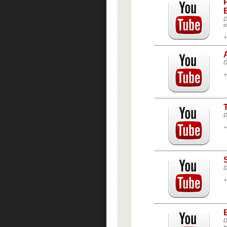
D
e
+
D
+
D
+
D
+
D
e