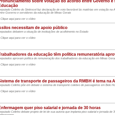
Pronunciamento sobre votação do acordo entre Governo e 
Educação
eputado Celinho do Sinttrocel faz declaração de voto favorável às matérias em votação n
ntre Governo e servidores da educação de Minas Gerais
 Clique aqui para ver o vídeo
Asilos necessitam de apoio público
eputados debatem a situação de instituições de acolhimento no Estado
 Clique aqui para ver o vídeo
Trabalhadores da educação têm política remuneratória ap
eputados aprovam política de remuneração dos trabalhadores da educação em Minas Gera
 Clique aqui para ver o vídeo
Sistema de transporte de passageiros da RMBH é tema na
eputado Celinho põe em debate o sistema de transporte coletivo de passageiros em Belo Hor
 Clique aqui para ver o vídeo
Enfermagem quer piso salarial e jornada de 30 horas
eputado Celinho debate projeto de lei de sua autoria que implanta piso salarial e jornada de 
nfermagem